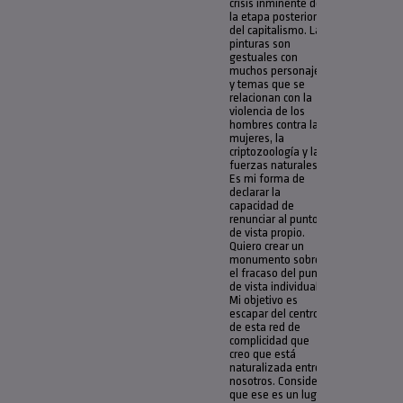
crisis inminente de
of the l
la etapa posterior
stage o
del capitalismo. Las
capital
pinturas son
paintin
gestuales con
gestura
muchos personajes
many e
y temas que se
related
relacionan con la
violenc
violencia de los
women
hombres contra las
cryptoz
mujeres, la
and nat
criptozoología y las
forces. 
fuerzas naturales.
my way
Es mi forma de
declari
declarar la
renoun
capacidad de
of an i
renunciar al punto
point of
de vista propio.
want to
Quiero crear un
monum
monumento sobre
about t
el fracaso del punto
failure o
de vista individual.
order t
Mi objetivo es
from th
escapar del centro
of this
de esta red de
of comp
complicidad que
that I th
creo que está
natural
naturalizada entre
amongst
nosotros. Considero
believe 
que ese es un lugar
is a str