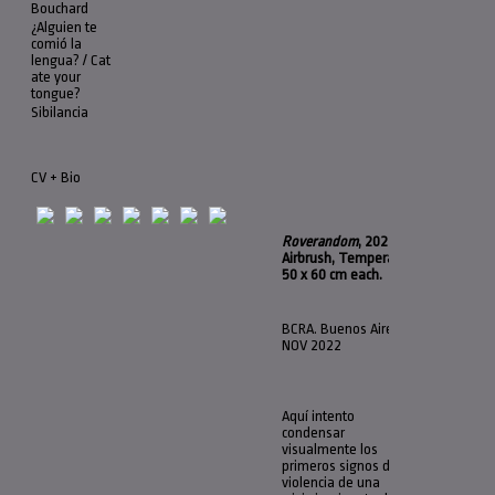
Bouchard
¿Alguien te
comió la
lengua? / Cat
ate your
tongue?
Sibilancia
CV + Bio
Roverandom
, 2022.
Airbrush, Tempera
.
50 x 60 cm each.
BCRA. Buenos Aires [ARG]
NOV 2022
Aquí intento
I visual
condensar
conden
visualmente los
first si
primeros signos de
violenc
violencia de una
impendi