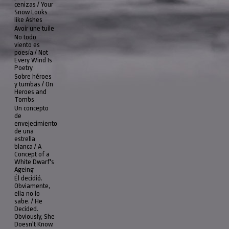
cenizas / Your
Snow Looks
like Ashes
Avoir une tuile
No todo
viento es
poesía / Not
Every Wind Is
Poetry
Sobre héroes
y tumbas / On
Heroes and
Tombs
Un concepto
de
envejecimiento
de una
estrella
blanca / A
Concept of a
White Dwarf's
Ageing
Él decidió.
Obviamente,
ella no lo
sabe. / He
Decided.
Obviously, She
Doesn't Know.