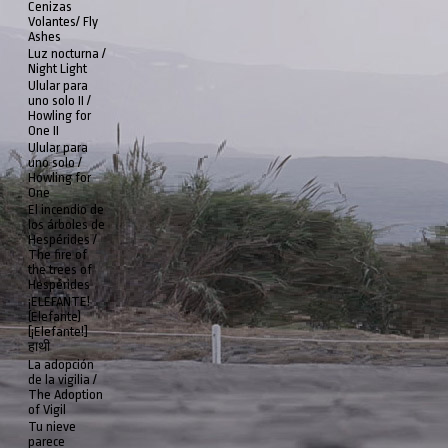
Cenizas
Volantes/ Fly
Ashes
Luz nocturna /
Night Light
Ulular para
uno solo II /
Howling for
One II
Ulular para
uno solo /
Howling for
One
El incendio de
los árboles de
Hespérides /
The fire of
the trees of
Hespérides
¡ELEFANTE!
(Elefante)
[¡Elefante!]
हाथी
La adopción
de la vigilia /
The Adoption
of Vigil
Tu nieve
parece